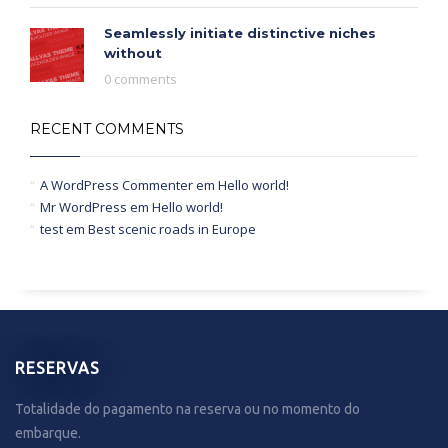
Seamlessly initiate distinctive niches
without
0 comments
RECENT COMMENTS
A WordPress Commenter
em
Hello world!
Mr WordPress
em
Hello world!
test
em
Best scenic roads in Europe
RESERVAS
Totalidade do pagamento na reserva ou no momento do
embarque.